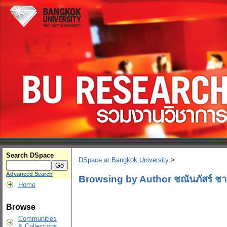
Search DSpace
DSpace at Bangkok University
>
Advanced Search
Browsing by Author ชณันภัสร์ ชาต
Home
Browse
Communities
& Collections