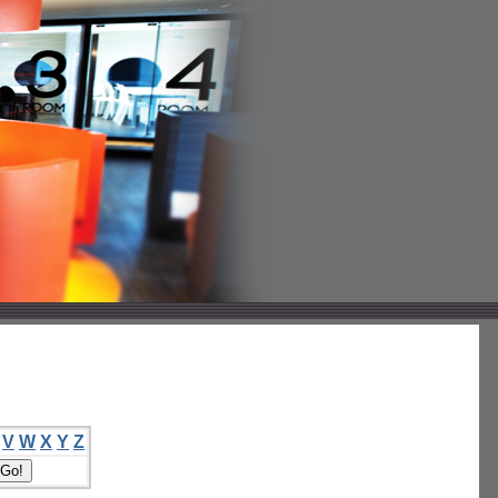
V
W
X
Y
Z