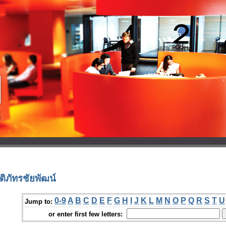
ิภัทรชัยพัฒน์
0-9
A
B
C
D
E
F
G
H
I
J
K
L
M
N
O
P
Q
R
S
T
U
Jump to:
or enter first few letters: