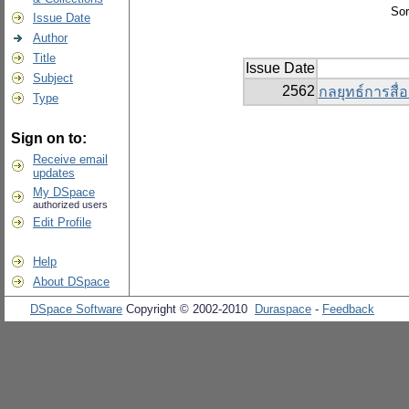
Sor
Issue Date
Author
Title
Issue Date
Subject
2562
กลยุทธ์การสื่
Type
Sign on to:
Receive email
updates
My DSpace
authorized users
Edit Profile
Help
About DSpace
DSpace Software
Copyright © 2002-2010
Duraspace
-
Feedback