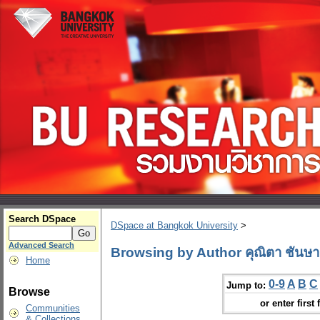
Search DSpace
DSpace at Bangkok University
>
Advanced Search
Browsing by Author คุณิตา ชันษา
Home
0-9
A
B
C
Jump to:
Browse
or enter first 
Communities
& Collections