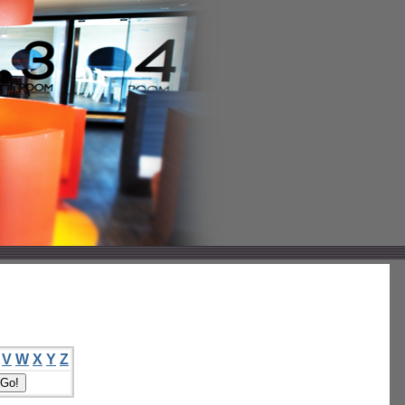
V
W
X
Y
Z