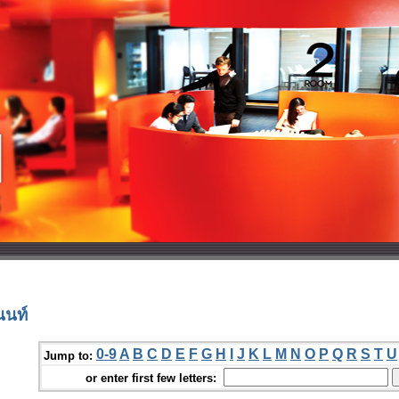
นนท์
0-9
A
B
C
D
E
F
G
H
I
J
K
L
M
N
O
P
Q
R
S
T
U
Jump to:
or enter first few letters: