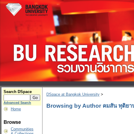
Search DSpace
DSpace at Bangkok University
>
Advanced Search
Browsing by Author คมสัน ทุติยา
Home
Browse
Communities
& Collections