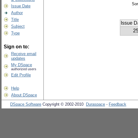
Sor
Issue Date
Author
Title
Issue D
Subject
2
Type
Sign on to:
Receive email
updates
My DSpace
authorized users
Edit Profile
Help
About DSpace
DSpace Software
Copyright © 2002-2010
Duraspace
-
Feedback