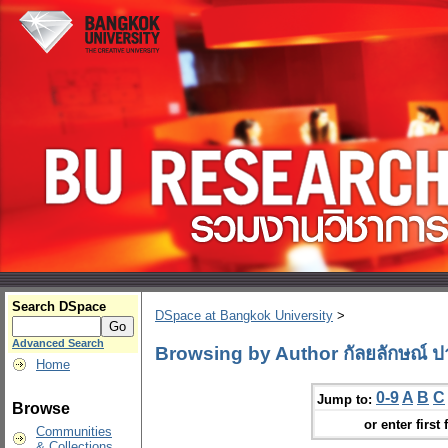
Search DSpace
DSpace at Bangkok University
>
Advanced Search
Browsing by Author กัลยลักษณ์ 
Home
0-9
A
B
C
Jump to:
Browse
or enter first 
Communities
& Collections