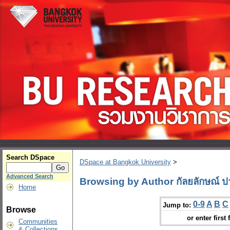
Search DSpace
DSpace at Bangkok University
>
Advanced Search
Browsing by Author กัลยลักษณ์ 
Home
0-9
A
B
C
Jump to:
Browse
or enter first 
Communities
& Collections