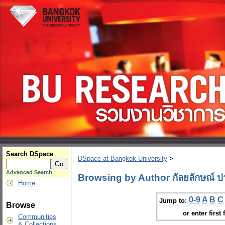
Search DSpace
DSpace at Bangkok University
>
Advanced Search
Browsing by Author กัลยลักษณ์ 
Home
0-9
A
B
C
Jump to:
Browse
or enter first 
Communities
& Collections