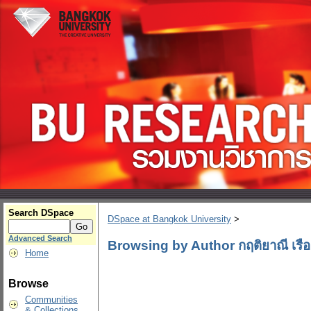
Search DSpace
DSpace at Bangkok University
>
Advanced Search
Browsing by Author กฤติยาณี เรือง
Home
Browse
Communities
& Collections