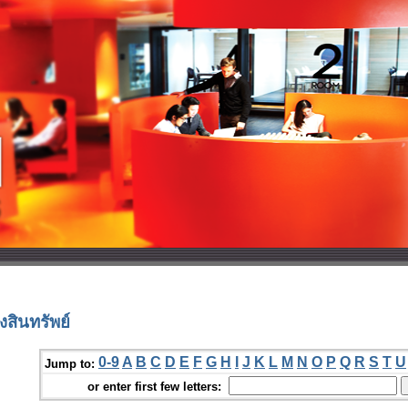
สินทรัพย์
0-9
A
B
C
D
E
F
G
H
I
J
K
L
M
N
O
P
Q
R
S
T
U
Jump to:
or enter first few letters: