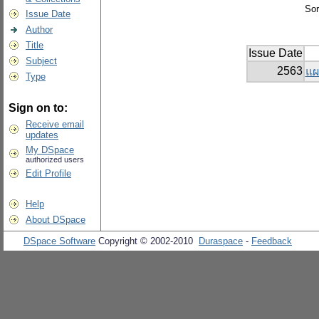
Sor
Issue Date
Author
Title
Issue Date
Subject
2563
แผ
Type
Sign on to:
Receive email
updates
My DSpace
authorized users
Edit Profile
Help
About DSpace
DSpace Software
Copyright © 2002-2010
Duraspace
-
Feedback