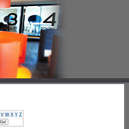
V
W
X
Y
Z